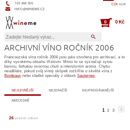
703 368 355
CZK
EUR
INFO@WINEME.CZ
0
0 Kč
ARCHIVNÍ VÍNO ROČNÍK 2006
Francouzská vína ročník 2006 jsou jako stvořena pro archivaci, a to
díky vysokému obsahu tříslovin. Mimo to se vyznačují sytou
barvou, bohatou ovocnou chutí a intenzivním aroma. Chybu
neuděláte, pokud svůj vinný sklípek rozšíříte o skvělá vína z
Bordeaux
nebo sladké speciály z oblasti
Sauternes
.
NEJLEVNĚJŠÍ
NEJDRAŽŠÍ
NEJPRODÁVANĚJŠÍ
ABECEDNĚ
1
2
3
26
položek celkem