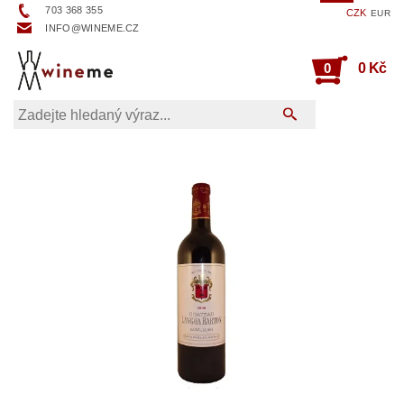
703 368 355
CZK
EUR
INFO@WINEME.CZ
0
0 Kč