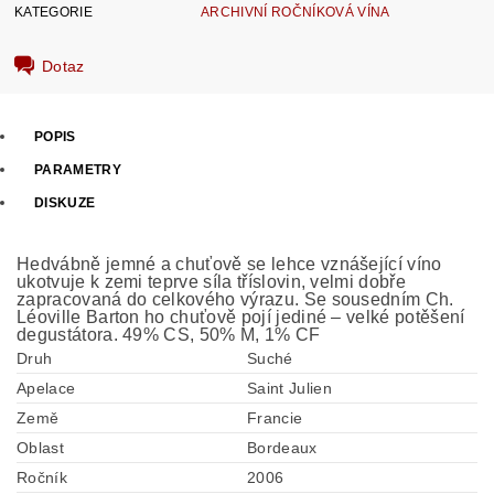
KATEGORIE
ARCHIVNÍ ROČNÍKOVÁ VÍNA
Dotaz
POPIS
PARAMETRY
DISKUZE
Hedvábně jemné a chuťově se lehce vznášející víno
ukotvuje k zemi teprve síla tříslovin, velmi dobře
zapracovaná do celkového výrazu. Se sousedním Ch.
Léoville Barton ho chuťově pojí jediné – velké potěšení
degustátora. 49% CS, 50% M, 1% CF
Druh
Suché
Apelace
Saint Julien
Země
Francie
Oblast
Bordeaux
Ročník
2006