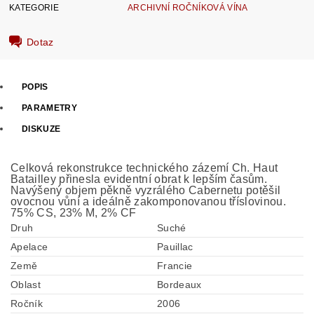
KATEGORIE
ARCHIVNÍ ROČNÍKOVÁ VÍNA
Dotaz
POPIS
PARAMETRY
DISKUZE
Celková rekonstrukce technického zázemí Ch. Haut
Batailley přinesla evidentní obrat k lepším časům.
Navýšený objem pěkně vyzrálého Cabernetu potěšil
ovocnou vůní a ideálně zakomponovanou tříslovinou.
75% CS, 23% M, 2% CF
Druh
Suché
Apelace
Pauillac
Země
Francie
Oblast
Bordeaux
Ročník
2006