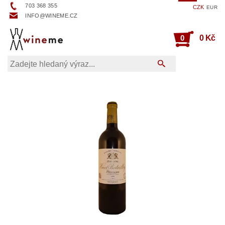
703 368 355
CZK
EUR
INFO@WINEME.CZ
0
0 Kč