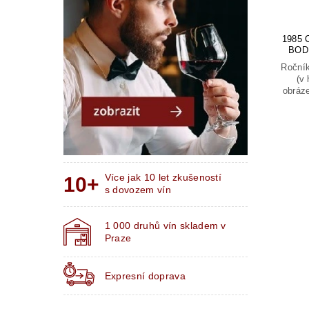
1985
BOD
Ročník
(v 
obráze
Více jak 10 let zkušeností
s dovozem vín
1 000 druhů vín skladem v
Praze
Expresní doprava