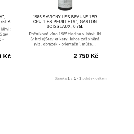
A",
1985 SAVIGNY LES BEAUNE 1ER
75L A
CRU "LES PEUILLETS", GASTON
BOISSEAUX, 0,75L
láhvi:
Ročníkové víno 1985Hladina v láhvi: IN
)Stav
(v hrdle)Stav etikety: lehce zašpiněná
k -
(viz. obrázek - orientační, může...
2 750 Kč
0 Kč
1
1
3
Stránka
z
-
položek celkem