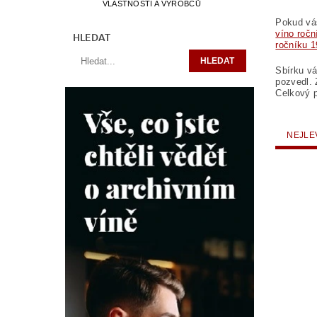
VLASTNOSTÍ A VÝROBCŮ
Pokud vás
víno ročn
HLEDAT
ročníku 
Sbírku v
pozvedl. 
Celkový p
NEJLE