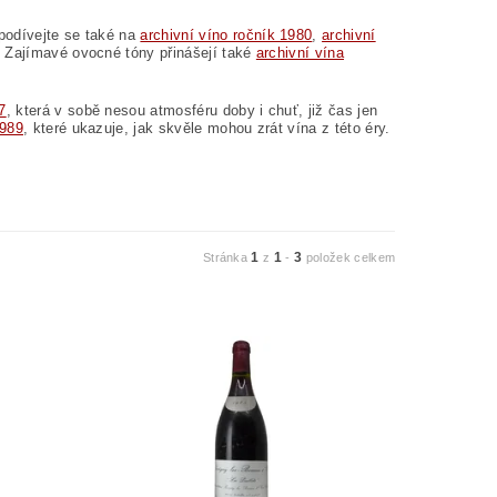
podívejte se také na
archivní víno ročník 1980
,
archivní
t. Zajímavé ovocné tóny přinášejí také
archivní vína
7
, která v sobě nesou atmosféru doby i chuť, již čas jen
1989
, které ukazuje, jak skvěle mohou zrát vína z této éry.
1
1
3
Stránka
z
-
položek celkem