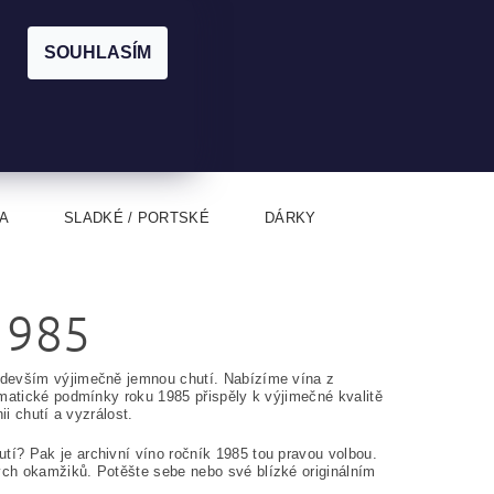
|
CZK
PŘIHLÁŠENÍ
REGISTRACE
EUR
SOUHLASÍM
0
0 Kč
A
SLADKÉ / PORTSKÉ
DÁRKY
1985
edevším výjimečně jemnou chutí. Nabízíme vína z
imatické podmínky roku 1985 přispěly k výjimečné kvalitě
ii chutí a vyzrálost.
í? Pak je archivní víno ročník 1985 tou pravou volbou.
ých okamžiků. Potěšte sebe nebo své blízké originálním