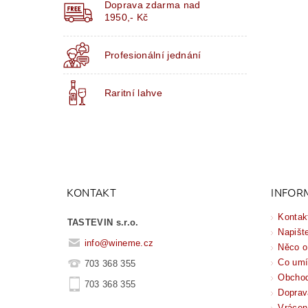
Doprava zdarma nad
1950,- Kč
Profesionální jednání
Raritní lahve
KONTAKT
INFOR
Kontak
TASTEVIN s.r.o.
Napišt
info
@
wineme.cz
Něco o
Co um
703 368 355
Obchod
703 368 355
Doprav
Vrácen