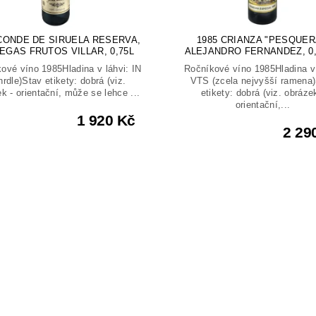
 CONDE DE SIRUELA RESERVA,
1985 CRIANZA "PESQUER
EGAS FRUTOS VILLAR, 0,75L
ALEJANDRO FERNANDEZ, 0,
ové víno 1985Hladina v láhvi: IN
Ročníkové víno 1985Hladina v 
hrdle)Stav etikety: dobrá (viz.
VTS (zcela nejvyšší ramena
k - orientační, může se lehce ...
etikety: dobrá (viz. obráze
orientační,...
1 920 Kč
2 29