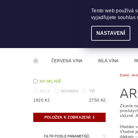
703 368 355
INFO@WINEME.CZ
Tento web používá s
vyjadřujete souhlas 
NASTAVENÍ
ČERVENÁ VÍNA
BÍLÁ VÍNA
R
Domů
Arc
ROČNÍKOVÝ ALKOHOL
ROZCESTNÍK VÍN
NA SKLADĚ
AR
AKCE
NOVINKA
TIP
1920
Kč
2750
Kč
Zkuste na
proslulýc
sklizně. 
POLOŽEK K ZOBRAZENÍ:
3
Hledáte v
Vhodné je
FILTR PODLE PARAMETRŮ,
dárkem – 