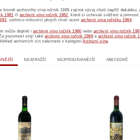
 kromě archivního vína ročník 1985 zajímá vývoj chutí napříč dekádou, 
ík 1981
či
archivní víno ročník 1982
, které si uchovali svěžest a jemnos
1983
, zatímco milovníci plných chutí ocení
archivní vína ročníku 1984
.
ám může doplnit i
archivní víno ročník 1986
nebo
archivní víno ročník 198
Za pozornost stojí také
archivní víno ročník 1988
a
archivní víno ročník 
řehled archivních vín naleznete v kategorii
Archivní vína
.
VNĚJŠÍ
NEJDRAŽŠÍ
NEJPRODÁVANĚJŠÍ
ABECEDNĚ