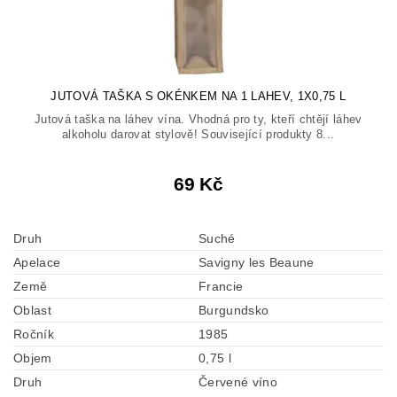
JUTOVÁ TAŠKA S OKÉNKEM NA 1 LAHEV, 1X0,75 L
Jutová taška na láhev vína. Vhodná pro ty, kteří chtějí láhev
alkoholu darovat stylově! Související produkty 8...
69 Kč
Druh
Suché
Apelace
Savigny les Beaune
Země
Francie
Oblast
Burgundsko
Ročník
1985
Objem
0,75 l
Druh
Červené víno