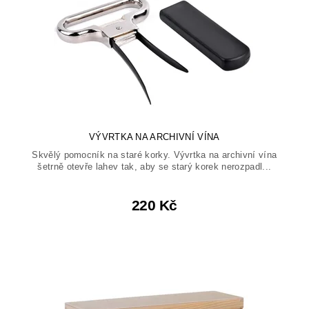
VÝVRTKA NA ARCHIVNÍ VÍNA
Skvělý pomocník na staré korky. Vývrtka na archivní vína
šetrně otevře lahev tak, aby se starý korek nerozpadl...
220 Kč