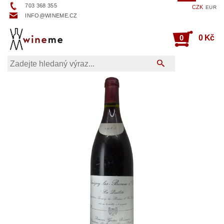
703 368 355
CZK
EUR
INFO@WINEME.CZ
0
0 Kč