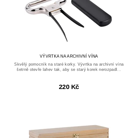
VÝVRTKA NA ARCHIVNÍ VÍNA
Skvělý pomocník na staré korky. Vývrtka na archivní vína
šetrně otevře lahev tak, aby se starý korek nerozpadl...
220 Kč