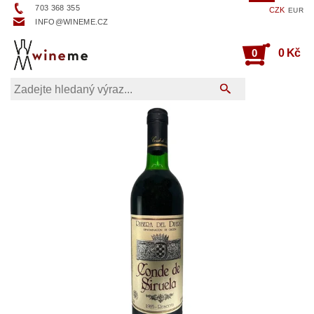
703 368 355
CZK
EUR
INFO@WINEME.CZ
0
0 Kč