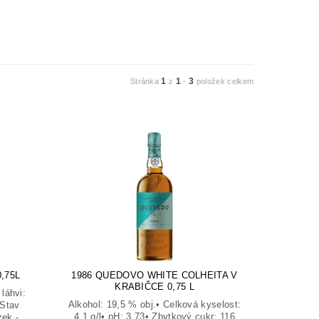
1
1
3
Stránka
z
-
položek celkem
,75L
1986 QUEDOVO WHITE COLHEITA V
KRABIČCE 0,75 L
láhvi:
Alkohol: 19,5 % obj.• Celková kyselost:
)Stav
4,1 g/l• pH: 3,73• Zbytkový cukr: 116
zek -