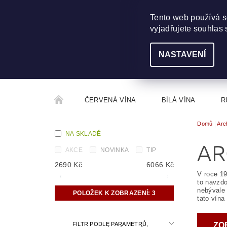
703 368 355
INFO@WINEME.CZ
Tento web používá s
vyjadřujete souhlas 
NASTAVENÍ
ČERVENÁ VÍNA
BÍLÁ VÍNA
R
Domů
Arc
ROČNÍKOVÝ ALKOHOL
ROZCESTNÍK VÍN
NA SKLADĚ
AR
AKCE
NOVINKA
TIP
2690
Kč
6066
Kč
V roce 19
to navzdo
nebývale 
POLOŽEK K ZOBRAZENÍ:
3
tato vína
FILTR PODLE PARAMETRŮ,
ZO