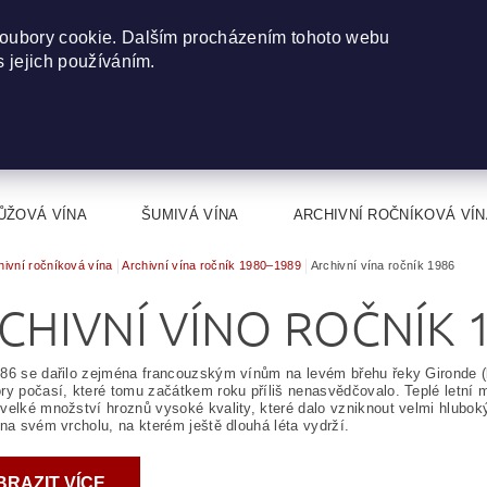
oubory cookie. Dalším procházením tohoto webu
s jejich používáním.
ŮŽOVÁ VÍNA
ŠUMIVÁ VÍNA
ARCHIVNÍ ROČNÍKOVÁ VÍN
hivní ročníková vína
Archivní vína ročník 1980–1989
Archivní vína ročník 1986
CHIVNÍ VÍNO ROČNÍK 
86 se dařilo zejména francouzským vínům na levém břehu řeky Gironde (
ry počasí, které tomu začátkem roku příliš nenasvědčovalo. Teplé letní mě
velké množství hroznů vysoké kvality, které dalo vzniknout velmi hlubo
 na svém vrcholu, na kterém ještě dlouhá léta vydrží.
BRAZIT VÍCE