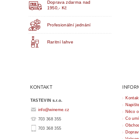
Doprava zdarma nad
1950,- Kč
Profesionální jednání
Raritní lahve
KONTAKT
INFOR
Kontak
TASTEVIN s.r.o.
Napišt
info
@
wineme.cz
Něco o
Co um
703 368 355
Obchod
703 368 355
Doprav
Vrácen