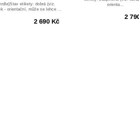
hrdle)Stav etikety: dobrá (viz.
orienta...
k - orientační, může se lehce ...
2 79
2 690 Kč