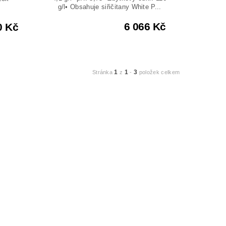
g/l• Obsahuje siřičitany White P...
6 066 Kč
0 Kč
1
1
3
Stránka
z
-
položek celkem