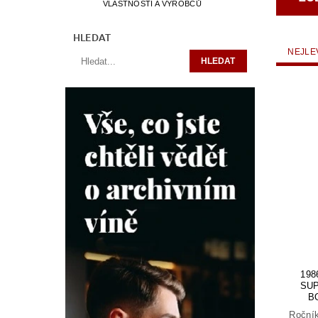
VLASTNOSTÍ A VÝROBCŮ
HLEDAT
NEJLE
19
SUP
B
Ročník