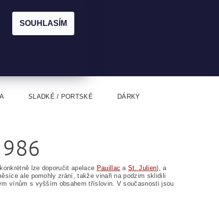
|
CZK
PŘIHLÁŠENÍ
REGISTRACE
EUR
SOUHLASÍM
0
0 Kč
A
SLADKÉ / PORTSKÉ
DÁRKY
1986
konkrétně lze doporučit apelace
Pauillac
a
St. Julien
), a
síce ale pomohly zrání, takže vinaři na podzim sklidili
kým vínům s vyšším obsahem tříslovin. V současnosti jsou