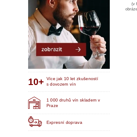
(v 
obráze
Více jak 10 let zkušeností
s dovozem vín
1 000 druhů vín skladem v
Praze
Expresní doprava