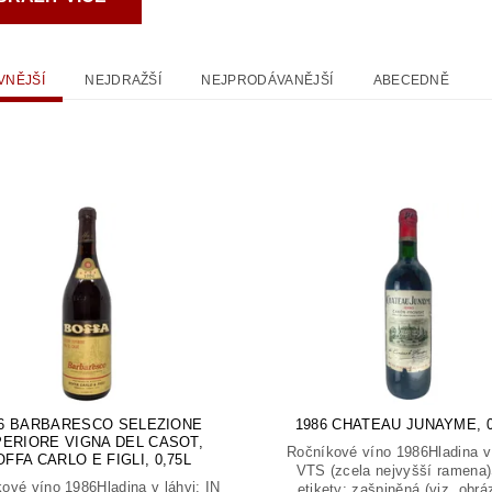
VNĚJŠÍ
NEJDRAŽŠÍ
NEJPRODÁVANĚJŠÍ
ABECEDNĚ
86 BARBARESCO SELEZIONE
1986 CHATEAU JUNAYME, 0
ERIORE VIGNA DEL CASOT,
Ročníkové víno 1986Hladina v 
OFFA CARLO E FIGLI, 0,75L
VTS (zcela nejvyšší ramena
ové víno 1986Hladina v láhvi: IN
etikety: zašpiněná (viz. obrá