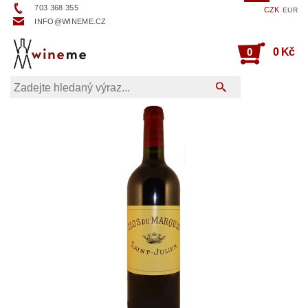
703 368 355
CZK
EUR
INFO@WINEME.CZ
0
0 Kč