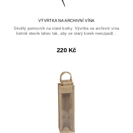
VÝVRTKA NA ARCHIVNÍ VÍNA
Skvělý pomocník na staré korky. Vývrtka na archivní vína
šetrně otevře lahev tak, aby se starý korek nerozpadl...
220 Kč