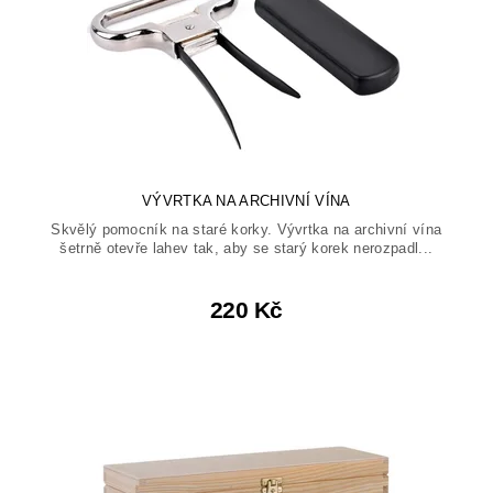
VÝVRTKA NA ARCHIVNÍ VÍNA
Skvělý pomocník na staré korky. Vývrtka na archivní vína
šetrně otevře lahev tak, aby se starý korek nerozpadl...
220 Kč