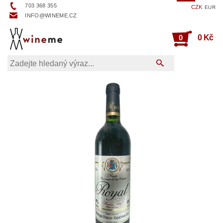
703 368 355
CZK
EUR
INFO@WINEME.CZ
0
0 Kč