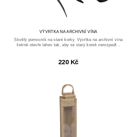
VÝVRTKA NA ARCHIVNÍ VÍNA
Skvělý pomocník na staré korky. Vývrtka na archivní vína
šetrně otevře lahev tak, aby se starý korek nerozpadl...
220 Kč