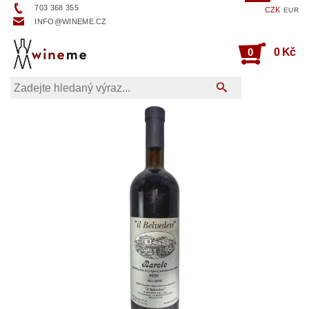
703 368 355
CZK
EUR
INFO@WINEME.CZ
0
0 Kč