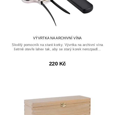
VÝVRTKA NA ARCHIVNÍ VÍNA
Skvělý pomocník na staré korky. Vývrtka na archivní vína
šetrně otevře lahev tak, aby se starý korek nerozpadl...
220 Kč