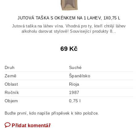
JUTOVÁ TAŠKA S OKÉNKEM NA 1 LAHEV, 1X0,75 L
Jutová taška na láhev vína. Vhodná pro ty, kteří chtějí láhev
alkoholu darovat stylově! Související produkty 8...
69 Kč
Druh
Suché
Země
Španělsko
Oblast
Rioja
Ročník
1987
Objem
0,75 l
Buďte první, kdo napíše příspěvek k této položce.
Přidat komentář