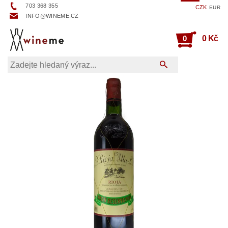
703 368 355
CZK
EUR
INFO@WINEME.CZ
0
0 Kč