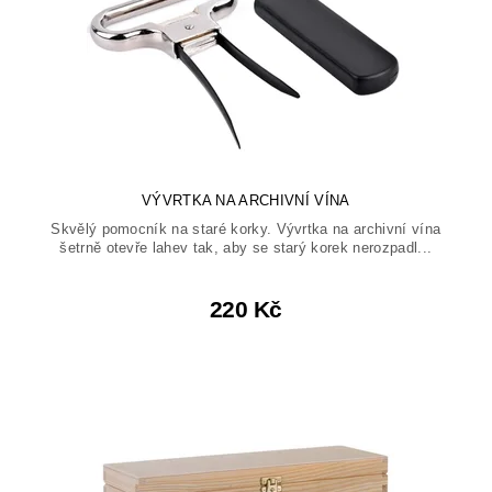
VÝVRTKA NA ARCHIVNÍ VÍNA
Skvělý pomocník na staré korky. Vývrtka na archivní vína
šetrně otevře lahev tak, aby se starý korek nerozpadl...
220 Kč