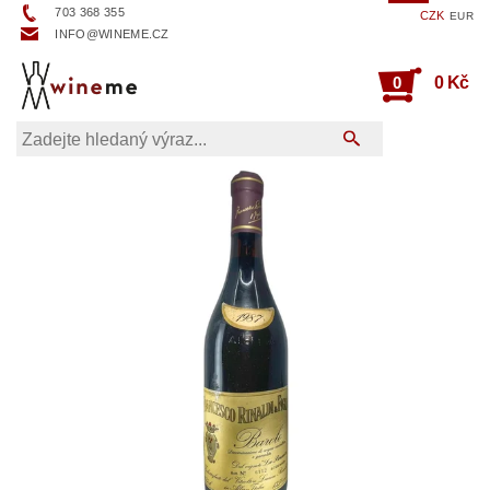
703 368 355
CZK
EUR
INFO@WINEME.CZ
0
0 Kč