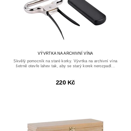
VÝVRTKA NA ARCHIVNÍ VÍNA
Skvělý pomocník na staré korky. Vývrtka na archivní vína
šetrně otevře lahev tak, aby se starý korek nerozpadl...
220 Kč