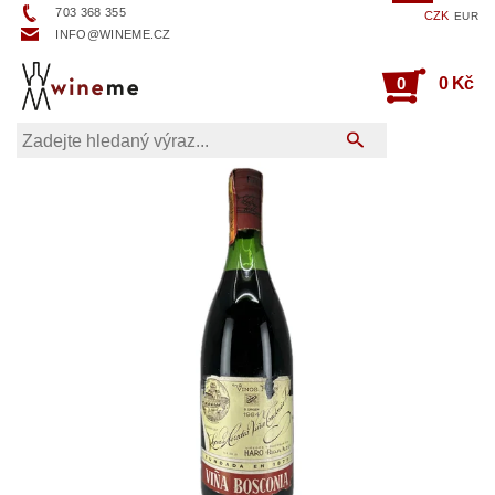
703 368 355
CZK
EUR
INFO@WINEME.CZ
0
0 Kč