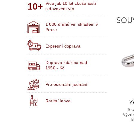
Více jak 10 let zkušeností
s dovozem vín
SOU
1 000 druhů vín skladem v
Praze
Expresní doprava
Doprava zdarma nad
1950,- Kč
Profesionální jednání
Raritní lahve
V
Skv
Vývrtk
l