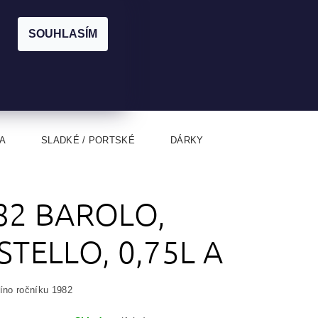
|
CZK
PŘIHLÁŠENÍ
REGISTRACE
EUR
SOUHLASÍM
0
0 Kč
A
SLADKÉ / PORTSKÉ
DÁRKY
82 BAROLO,
STELLO, 0,75L A
víno ročníku 1982