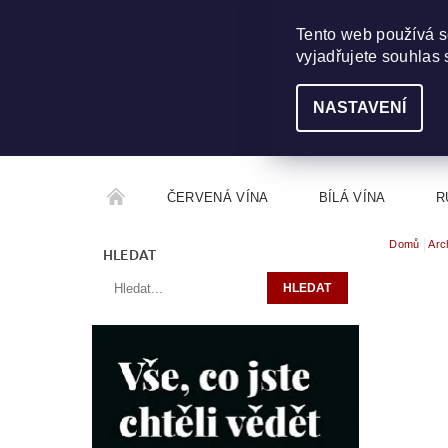
703 368 355
INFO@WINEME.CZ
Tento web používá s
vyjadřujete souhlas 
NASTAVENÍ
ČERVENÁ VÍNA
BÍLÁ VÍNA
R
Domů
Arc
ROČNÍKOVÝ ALKOHOL
ROZCESTNÍK VÍN
HLEDAT