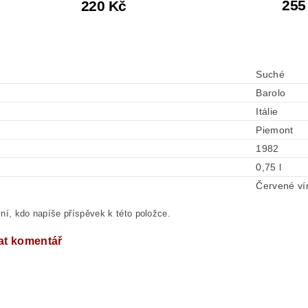
255
220 Kč
Suché
Barolo
Itálie
Piemont
1982
0,75 l
Červené ví
ní, kdo napíše příspěvek k této položce.
at komentář