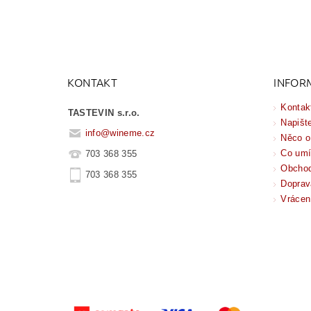
KONTAKT
INFOR
Kontak
TASTEVIN s.r.o.
Napišt
info
@
wineme.cz
Něco o
Co um
703 368 355
Obchod
703 368 355
Doprav
Vrácen