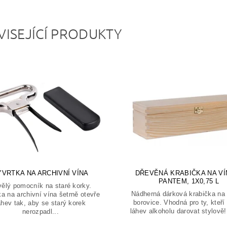
VISEJÍCÍ PRODUKTY
ÝVRTKA NA ARCHIVNÍ VÍNA
DŘEVĚNÁ KRABIČKA NA VÍ
PANTEM, 1X0,75 L
ělý pomocník na staré korky.
Nádherná dárková krabička na 
a na archivní vína šetrně otevře
borovice. Vhodná pro ty, kteří 
ahev tak, aby se starý korek
láhev alkoholu darovat stylově! 
nerozpadl...