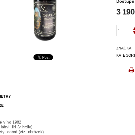
Dostupn
3 190
ZNAČKA
KATEGOR
METRY
ZE
é víno 1982
láhvi: IN (v hrdle)
ety: dobrá (viz. obrázek)