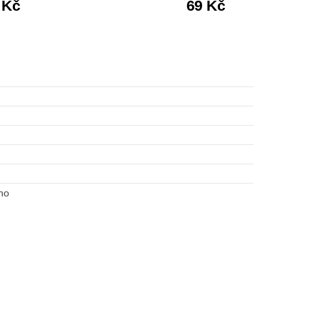
 Kč
69 Kč
no