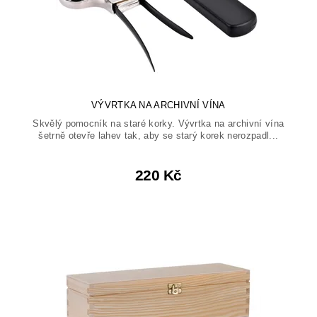
VÝVRTKA NA ARCHIVNÍ VÍNA
Skvělý pomocník na staré korky. Vývrtka na archivní vína
šetrně otevře lahev tak, aby se starý korek nerozpadl...
220 Kč