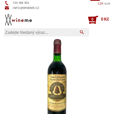
703 368 355
CZK
EUR
INFO@WINEME.CZ
0
0 Kč