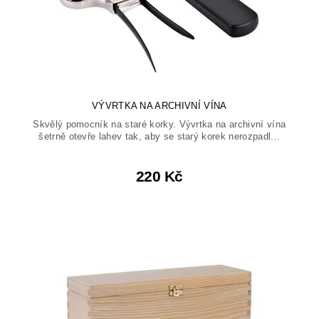
VÝVRTKA NA ARCHIVNÍ VÍNA
Skvělý pomocník na staré korky. Vývrtka na archivní vína
šetrně otevře lahev tak, aby se starý korek nerozpadl...
220 Kč