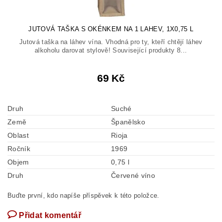
JUTOVÁ TAŠKA S OKÉNKEM NA 1 LAHEV, 1X0,75 L
Jutová taška na láhev vína. Vhodná pro ty, kteří chtějí láhev
alkoholu darovat stylově! Související produkty 8...
69 Kč
Druh
Suché
Země
Španělsko
Oblast
Rioja
Ročník
1969
Objem
0,75 l
Druh
Červené víno
Buďte první, kdo napíše příspěvek k této položce.
Přidat komentář