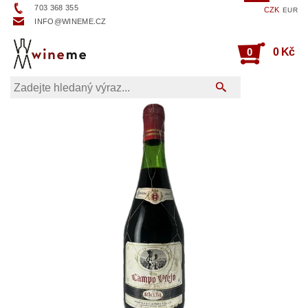
703 368 355
CZK
EUR
INFO@WINEME.CZ
0
0 Kč