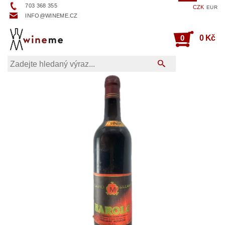
703 368 355
CZK
EUR
INFO@WINEME.CZ
0
0 Kč