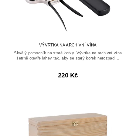
VÝVRTKA NA ARCHIVNÍ VÍNA
Skvělý pomocník na staré korky. Vývrtka na archivní vína
šetrně otevře lahev tak, aby se starý korek nerozpadl...
220 Kč