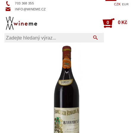
703 368 355
CZK
EUR
INFO@WINEME.CZ
0
0 Kč