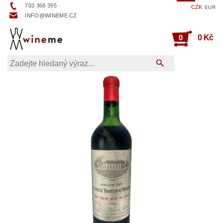
703 368 355
CZK
EUR
INFO@WINEME.CZ
0
0 Kč