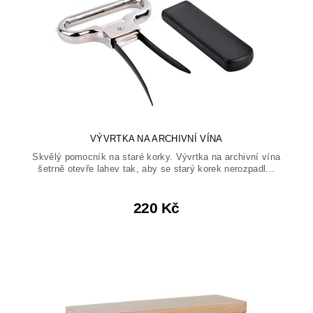
VÝVRTKA NA ARCHIVNÍ VÍNA
Skvělý pomocník na staré korky. Vývrtka na archivní vína
šetrně otevře lahev tak, aby se starý korek nerozpadl...
220 Kč