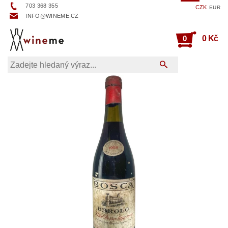
703 368 355
CZK
EUR
INFO@WINEME.CZ
0
0 Kč