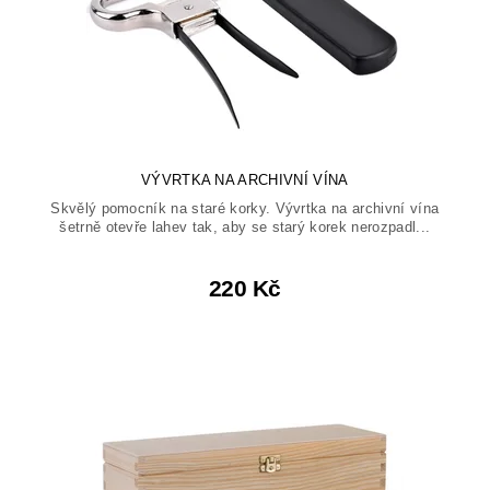
VÝVRTKA NA ARCHIVNÍ VÍNA
Skvělý pomocník na staré korky. Vývrtka na archivní vína
šetrně otevře lahev tak, aby se starý korek nerozpadl...
220 Kč