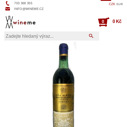
703 368 355
CZK
EUR
INFO@WINEME.CZ
0
0 Kč