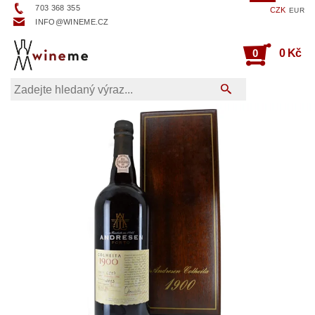
703 368 355
CZK
EUR
INFO@WINEME.CZ
0
0 Kč