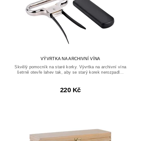
VÝVRTKA NA ARCHIVNÍ VÍNA
Skvělý pomocník na staré korky. Vývrtka na archivní vína
šetrně otevře lahev tak, aby se starý korek nerozpadl...
220 Kč