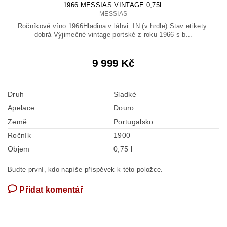
1966 MESSIAS VINTAGE 0,75L
MESSIAS
Ročníkové víno 1966Hladina v láhvi: IN (v hrdle) Stav etikety:
dobrá Výjimečné vintage portské z roku 1966 s b...
9 999 Kč
Druh
Sladké
Apelace
Douro
Země
Portugalsko
Ročník
1900
Objem
0,75 l
Buďte první, kdo napíše příspěvek k této položce.
Přidat komentář