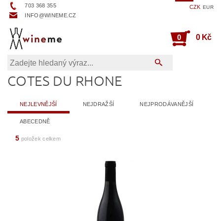
703 368 355
CZK
EUR
INFO@WINEME.CZ
0
0 Kč
COTES DU RHONE
NEJLEVNĚJŠÍ
NEJDRAŽŠÍ
NEJPRODÁVANĚJŠÍ
ABECEDNĚ
5
položek celkem