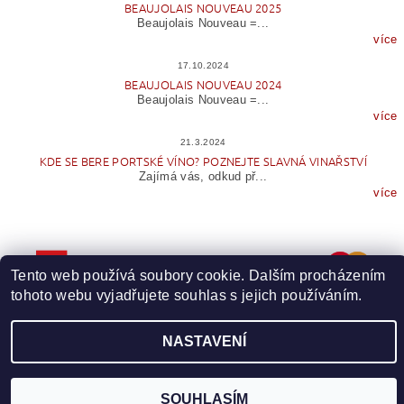
BEAUJOLAIS NOUVEAU 2025
Beaujolais Nouveau =...
více
17.10.2024
BEAUJOLAIS NOUVEAU 2024
Beaujolais Nouveau =...
více
21.3.2024
KDE SE BERE PORTSKÉ VÍNO? POZNEJTE SLAVNÁ VINAŘSTVÍ
Zajímá vás, odkud př...
více
Tento web používá soubory cookie. Dalším procházením
tohoto webu vyjadřujete souhlas s jejich používáním.
NASTAVENÍ
Upravit nastavení cookies
2026 © Wineme.cz, všechna práva vyhrazena
Vytvořil Shoptet
SOUHLASÍM