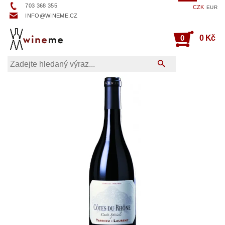
703 368 355
CZK
EUR
INFO@WINEME.CZ
0
0 Kč