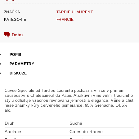
ZNAČKA
TARDIEU LAURENT
KATEGORIE
FRANCIE
Dotaz
POPIS
PARAMETRY
DISKUZE
Cuvée Spéciale od Tardieu Laurenta pochází z vinice v přímém
sousedství s Châteauneuf du Pape. Atraktivní víno velmi tradičního
stylu odhaluje vzácnou rovnováhu jemnosti a elegance. Vůně a chuť
nese známky kůry červeného pomeranče. 95% Grenache. 14,5%
alc.
Druh
Suché
Apelace
Cotes du Rhone