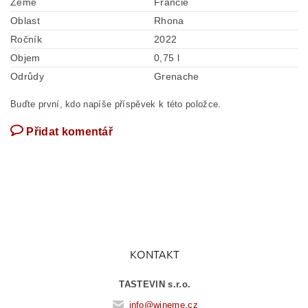
Země
Francie
Oblast
Rhona
Ročník
2022
Objem
0,75 l
Odrůdy
Grenache
Buďte první, kdo napíše příspěvek k této položce.
Přidat komentář
KONTAKT
TASTEVIN s.r.o.
info
@
wineme.cz