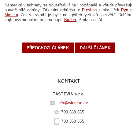
Německé vinohrady se soustřeďují na jihozápadě a všude převažují
hlavně bílé odrůdy. Základní odrůdou je
Riesling
z okolí řek
Rýn
a
Mosela
. Zde se vyrábí jedny z nejlepších ryzlinků na světě. Dalšími
zajímavými oblastmi jsou např.
Baden
, Pfalz a další.
PŘEDCHOZÍ ČLÁNEK
DALŠÍ ČLÁNEK
KONTAKT
TASTEVIN s.r.o.
info
@
wineme.cz
703 368 355
703 368 355