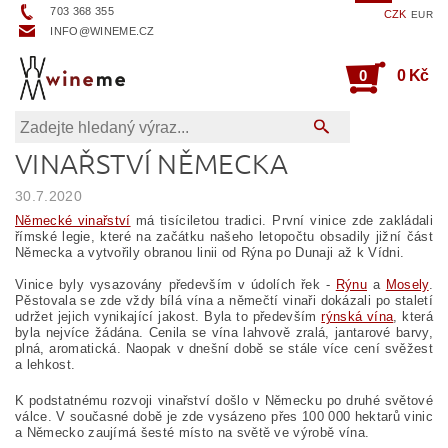
703 368 355
CZK
EUR
INFO@WINEME.CZ
0
0 Kč
VINAŘSTVÍ NĚMECKA
30.7.2020
Německé vinařství
má tisíciletou tradici. První vinice zde zakládali
římské legie, které na začátku našeho letopočtu obsadily jižní část
Německa a vytvořily obranou linii od Rýna po Dunaji až k Vídni.
Vinice byly vysazovány především v údolích řek -
Rýnu
a
Mosely
.
Pěstovala se zde vždy bílá vína a němečtí vinaři dokázali po staletí
udržet jejich vynikající jakost. Byla to především
rýnská vína
, která
byla nejvíce žádána. Cenila se vína lahvově zralá, jantarové barvy,
plná, aromatická. Naopak v dnešní době se stále více cení svěžest
a lehkost.
K podstatnému rozvoji vinařství došlo v Německu po druhé světové
válce. V současné době je zde vysázeno přes 100 000 hektarů vinic
a Německo zaujímá šesté místo na světě ve výrobě vína.