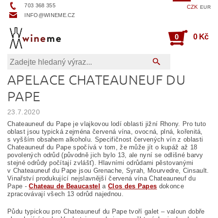
703 368 355
CZK
EUR
INFO@WINEME.CZ
0
0 Kč
APELACE CHATEAUNEUF DU
PAPE
23.7.2020
Chateauneuf du Pape je vlajkovou lodí oblasti jižní Rhony. Pro tuto
oblast jsou typická zejména červená vína, ovocná, plná, kořenitá,
s vyšším obsahem alkoholu. Specifičnost červených vín z oblasti
Chateauneuf du Pape spočívá v tom, že může jít o kupáž až 18
povolených odrůd (původně jich bylo 13, ale nyní se odlišné barvy
stejné odrůdy počítají zvlášť). Hlavními odrůdami pěstovanými
v Chateauneuf du Pape jsou Grenache, Syrah, Mourvedre, Cinsault.
Vinařství produkující nejslavnější červená vína Chateauneuf du
Pape -
Chateau de Beaucastel
a
Clos des Papes
dokonce
zpracovávají všech 13 odrůd najednou.
Půdu typickou pro Chateauneuf du Pape tvoří galet – valoun dobře