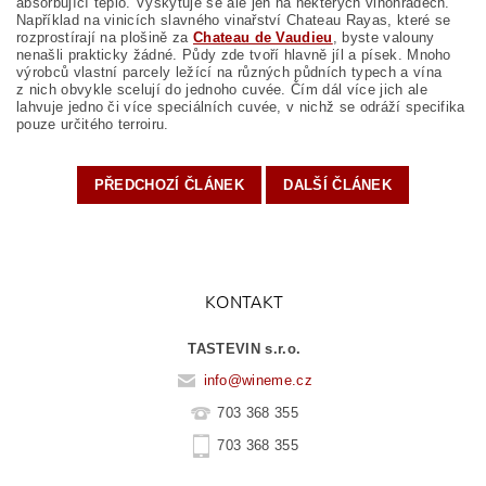
absorbující teplo. Vyskytuje se ale jen na některých vinohradech.
Například na vinicích slavného vinařství Chateau Rayas, které se
rozprostírají na plošině za
Chateau de Vaudieu
, byste valouny
nenašli prakticky žádné. Půdy zde tvoří hlavně jíl a písek. Mnoho
výrobců vlastní parcely ležící na různých půdních typech a vína
z nich obvykle scelují do jednoho cuvée. Čím dál více jich ale
lahvuje jedno či více speciálních cuvée, v nichž se odráží specifika
pouze určitého terroiru.
PŘEDCHOZÍ ČLÁNEK
DALŠÍ ČLÁNEK
KONTAKT
TASTEVIN s.r.o.
info
@
wineme.cz
703 368 355
703 368 355