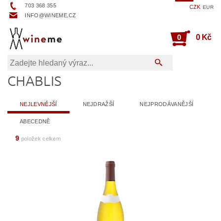
703 368 355
CZK
EUR
INFO@WINEME.CZ
0
0 Kč
CHABLIS
NEJLEVNĚJŠÍ
NEJDRAŽŠÍ
NEJPRODÁVANĚJŠÍ
ABECEDNĚ
9
položek celkem