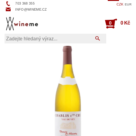
703 368 355
CZK
EUR
INFO@WINEME.CZ
0
0 Kč