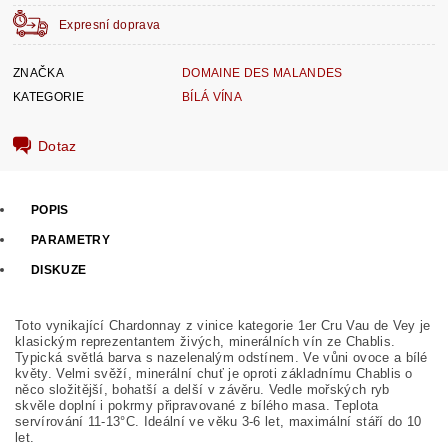
Expresní doprava
ZNAČKA
DOMAINE DES MALANDES
KATEGORIE
BÍLÁ VÍNA
Dotaz
POPIS
PARAMETRY
DISKUZE
Toto vynikající Chardonnay z vinice kategorie 1er Cru Vau de Vey je
klasickým reprezentantem živých, minerálních vín ze Chablis.
Typická světlá barva s nazelenalým odstínem. Ve vůni ovoce a bílé
květy. Velmi svěží, minerální chuť je oproti základnímu Chablis o
něco složitější, bohatší a delší v závěru. Vedle mořských ryb
skvěle doplní i pokrmy připravované z bílého masa. Teplota
servírování 11-13°C. Ideální ve věku 3-6 let, maximální stáří do 10
let.