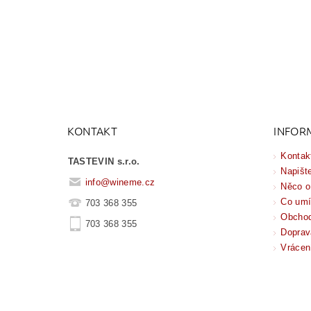
KONTAKT
INFOR
Kontak
TASTEVIN s.r.o.
Napišt
info
@
wineme.cz
Něco o
Co um
703 368 355
Obchod
703 368 355
Doprav
Vrácen