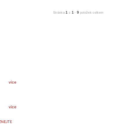
1
1
9
Stránka
z
-
položek celkem
více
více
ZNEJTE