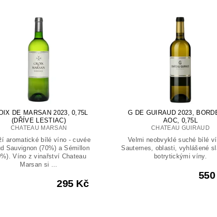
OIX DE MARSAN 2023, 0,75L
G DE GUIRAUD 2023, BOR
(DŘÍVE LESTIAC)
AOC, 0,75L
CHATEAU MARSAN
CHATEAU GUIRAUD
í aromatické bílé víno - cuvée
Velmi neobvyklé suché bílé v
ůd Sauvignon (70%) a Sémillon
Sauternes, oblasti, vyhlášené s
0%). Víno z vinařství Chateau
botrytickými víny.
Marsan si ...
550
295 Kč