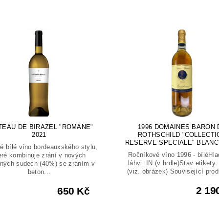
TEAU DE BIRAZEL "ROMANE"
1996 DOMAINES BARON 
2021
ROTHSCHILD "COLLECTI
RESERVE SPECIALE" BLANC,
é bílé víno bordeauxského stylu,
Ročníkové víno 1996 - bíléHla
eré kombinuje zrání v nových
láhvi: IN (v hrdle)Stav etikety
ných sudech (40%) se zráním v
(viz. obrázek) Související prod
beton...
2 19
650 Kč