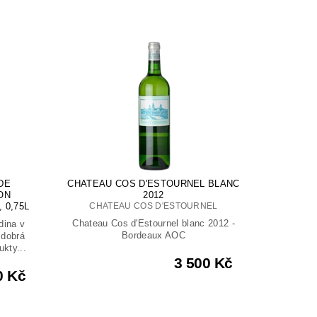
DE
CHATEAU COS D'ESTOURNEL BLANC
ON
2012
 0,75L
CHATEAU COS D'ESTOURNEL
Chateau Cos d'Estournel blanc 2012 -
dina v
Bordeaux AOC
: dobrá
ukty...
3 500 Kč
0 Kč