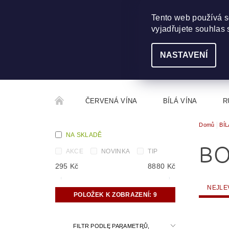
703 368 355
INFO@WINEME.CZ
Tento web používá s
vyjadřujete souhlas 
NASTAVENÍ
ČERVENÁ VÍNA
BÍLÁ VÍNA
R
Domů
BÍL
ROČNÍKOVÝ ALKOHOL
ROZCESTNÍK VÍN
NA SKLADĚ
BO
AKCE
NOVINKA
TIP
295
Kč
8880
Kč
NEJLE
POLOŽEK K ZOBRAZENÍ:
9
FILTR PODLE PARAMETRŮ,