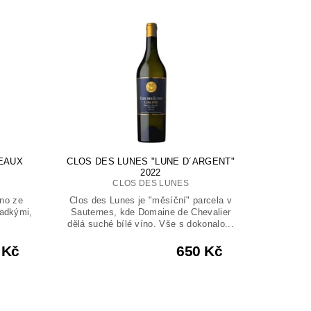
DEAUX
CLOS DES LUNES "LUNE D´ARGENT"
2022
CLOS DES LUNES
íno ze
Clos des Lunes je "měsíční" parcela v
ladkými,
Sauternes, kde Domaine de Chevalier
dělá suché bílé víno. Vše s dokonalo...
 Kč
650 Kč