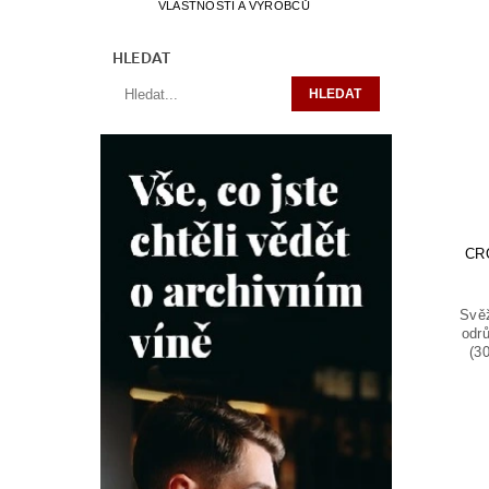
VLASTNOSTÍ A VÝROBCŮ
HLEDAT
CR
Svěž
odr
(3