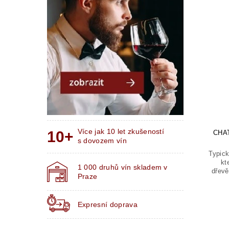
Více jak 10 let zkušeností
CHA
s dovozem vín
Typick
kt
1 000 druhů vín skladem v
dřevě
Praze
Expresní doprava