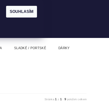
|
CZK
PŘIHLÁŠENÍ
REGISTRACE
EUR
SOUHLASÍM
0
0 Kč
A
SLADKÉ / PORTSKÉ
DÁRKY
1
1
9
Stránka
z
-
položek celkem