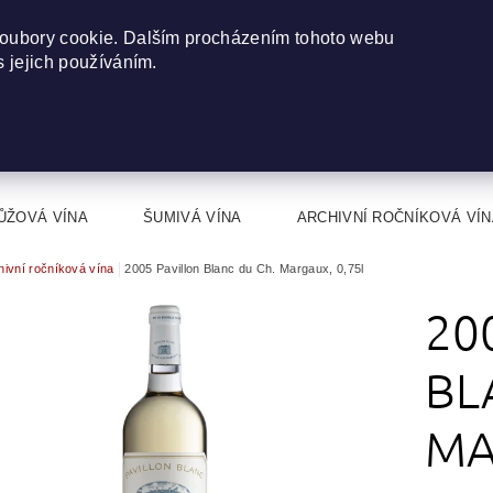
oubory cookie. Dalším procházením tohoto webu
s jejich používáním.
ŮŽOVÁ VÍNA
ŠUMIVÁ VÍNA
ARCHIVNÍ ROČNÍKOVÁ VÍN
hivní ročníková vína
2005 Pavillon Blanc du Ch. Margaux, 0,75l
20
BL
MA