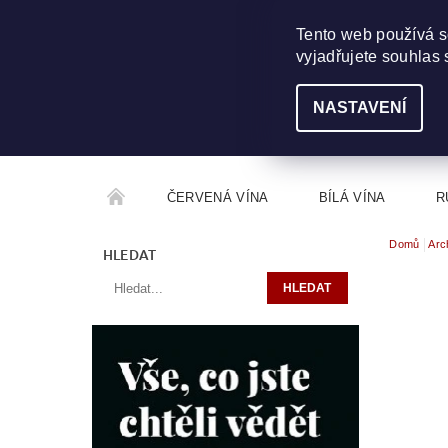
703 368 355
INFO@WINEME.CZ
Tento web používá s
vyjadřujete souhlas 
NASTAVENÍ
ČERVENÁ VÍNA
BÍLÁ VÍNA
R
Domů
Arc
ROČNÍKOVÝ ALKOHOL
ROZCESTNÍK VÍN
HLEDAT