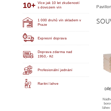
Více jak 10 let zkušeností
Pavillo
s dovozem vín
SOU
1 000 druhů vín skladem v
Praze
Expresní doprava
Doprava zdarma nad
1950,- Kč
Profesionální jednání
Raritní lahve
DŘE
Nádhe
boro
láhev 