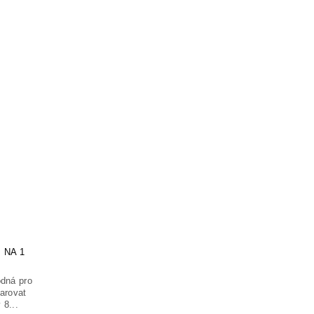
 NA 1
odná pro
darovat
 8...