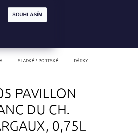
|
CZK
PŘIHLÁŠENÍ
REGISTRACE
EUR
SOUHLASÍM
0
0 Kč
A
SLADKÉ / PORTSKÉ
DÁRKY
05 PAVILLON
ANC DU CH.
RGAUX, 0,75L