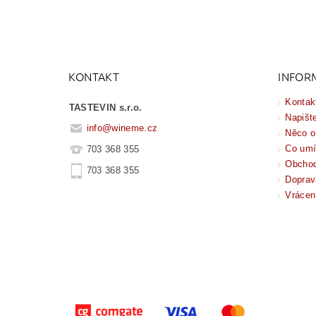
KONTAKT
INFOR
Kontak
TASTEVIN s.r.o.
Napišt
info
@
wineme.cz
Něco o
Co um
703 368 355
Obchod
703 368 355
Doprav
Vrácen