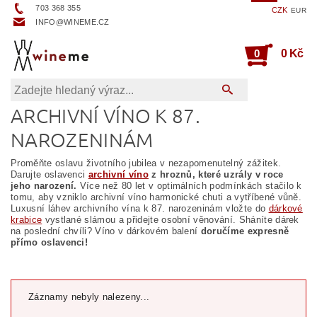
703 368 355
CZK
EUR
INFO@WINEME.CZ
0
0 Kč
ARCHIVNÍ VÍNO K 87.
NAROZENINÁM
Proměňte oslavu životního jubilea v nezapomenutelný zážitek.
Darujte oslavenci
archivní víno
z hroznů, které uzrály v roce
jeho narození.
Více než 80 let v optimálních podmínkách stačilo k
tomu, aby vzniklo archivní víno harmonické chuti a vytříbené vůně.
Luxusní láhev archivního vína k 87. narozeninám vložte do
dárkové
krabice
vystlané slámou a přidejte osobní věnování. Sháníte dárek
na poslední chvíli? Víno v dárkovém balení
doručíme expresně
přímo oslavenci!
Záznamy nebyly nalezeny...