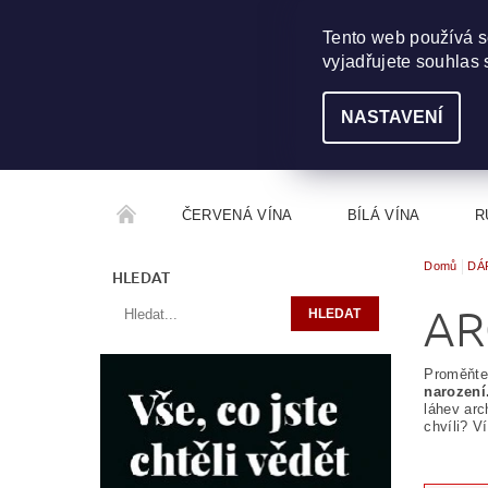
703 368 355
INFO@WINEME.CZ
Tento web používá s
vyjadřujete souhlas 
NASTAVENÍ
ČERVENÁ VÍNA
BÍLÁ VÍNA
R
Domů
DÁ
ROČNÍKOVÝ ALKOHOL
ROZCESTNÍK VÍN
HLEDAT
AR
Proměňte 
narození
láhev arc
chvíli? V