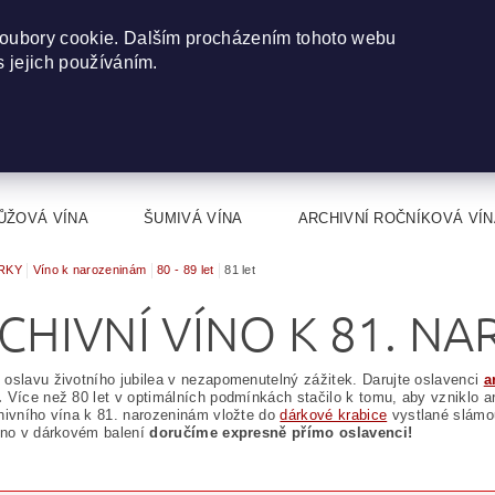
oubory cookie. Dalším procházením tohoto webu
s jejich používáním.
ŮŽOVÁ VÍNA
ŠUMIVÁ VÍNA
ARCHIVNÍ ROČNÍKOVÁ VÍN
RKY
Víno k narozeninám
80 - 89 let
81 let
CHIVNÍ VÍNO K 81. N
oslavu životního jubilea v nezapomenutelný zážitek. Darujte oslavenci
a
.
Více než 80 let v optimálních podmínkách stačilo k tomu, aby vzniklo a
hivního vína k 81. narozeninám vložte do
dárkové krabice
vystlané slámou
íno v dárkovém balení
doručíme expresně přímo oslavenci!