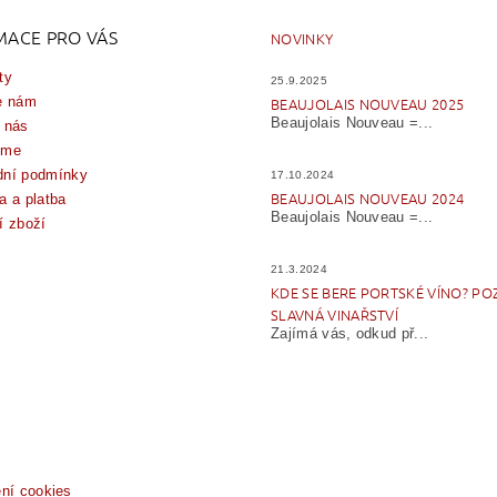
MACE PRO VÁS
NOVINKY
ty
25.9.2025
e nám
BEAUJOLAIS NOUVEAU 2025
Beaujolais Nouveau =...
 nás
íme
ní podmínky
17.10.2024
BEAUJOLAIS NOUVEAU 2024
a a platba
Beaujolais Nouveau =...
í zboží
21.3.2024
KDE SE BERE PORTSKÉ VÍNO? PO
SLAVNÁ VINAŘSTVÍ
Zajímá vás, odkud př...
ení cookies