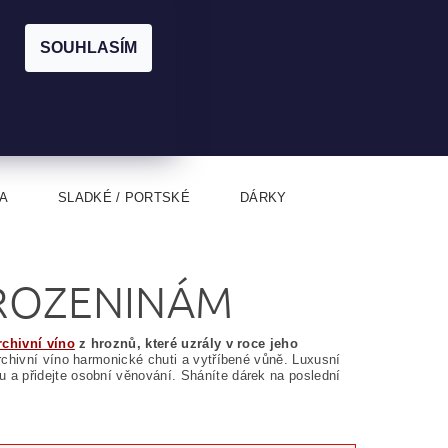
|
CZK
PŘIHLÁŠENÍ
REGISTRACE
EUR
SOUHLASÍM
0
0 Kč
A
SLADKÉ / PORTSKÉ
DÁRKY
AROZENINÁM
rchivní víno
z hroznů, které uzrály v roce jeho
rchivní víno harmonické chuti a vytříbené vůně. Luxusní
 a přidejte osobní věnování. Sháníte dárek na poslední