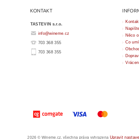
KONTAKT
INFOR
Kontak
TASTEVIN s.r.o.
Napišt
info
@
wineme.cz
Něco o
Co um
703 368 355
Obchod
703 368 355
Doprav
Vrácen
Upravit nastav
2026 © Wineme.cz, všechna práva vyhrazena