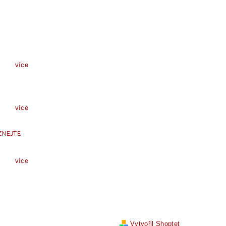
více
více
ZNEJTE
více
Vytvořil Shoptet