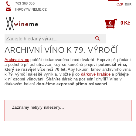
703 368 355
CZK
EUR
INFO@WINEME.CZ
0
0 Kč
ARCHIVNÍ VÍNO K 79. VÝROČÍ
Archivní víno
potěší obdarovaného hned dvakrát. Poprvé při předání
a podruhé při ochutnávce, kdy se konečně projeví
potenciál vína,
který se rozvíjel více než 70 let.
Aby luxusní láhev archivního vína
k 79. výročí náležitě vynikla, vložte ji do
dárkové krabice
a přidejte
k ní osobní věnování. Sháníte dárek na poslední chvíli? Víno v
dárkovém balení
doručíme expresně přímo oslavenci.
Záznamy nebyly nalezeny...