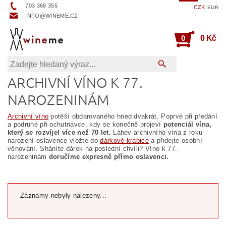
703 368 355
CZK
EUR
INFO@WINEME.CZ
0
0 Kč
ARCHIVNÍ VÍNO K 77.
NAROZENINÁM
Archivní víno
potěší obdarovaného hned dvakrát. Poprvé při předání
a podruhé při ochutnávce, kdy se konečně projeví
potenciál vína,
který se rozvíjel více než 70 let.
Láhev archivního vína z roku
narození oslavence vložte do
dárkové krabice
a přidejte osobní
věnování. Sháníte dárek na poslední chvíli? Víno k 77.
narozeninám
doručíme expresně přímo oslavenci.
Záznamy nebyly nalezeny...