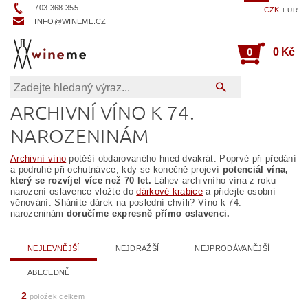
703 368 355
CZK
EUR
INFO@WINEME.CZ
0
0 Kč
ARCHIVNÍ VÍNO K 74.
NAROZENINÁM
Archivní víno
potěší obdarovaného hned dvakrát. Poprvé při předání
a podruhé při ochutnávce, kdy se konečně projeví
potenciál vína,
který se rozvíjel více než 70 let.
Láhev archivního vína z roku
narození oslavence vložte do
dárkové krabice
a přidejte osobní
věnování. Sháníte dárek na poslední chvíli? Víno k 74.
narozeninám
doručíme expresně přímo oslavenci.
NEJLEVNĚJŠÍ
NEJDRAŽŠÍ
NEJPRODÁVANĚJŠÍ
ABECEDNĚ
2
položek celkem