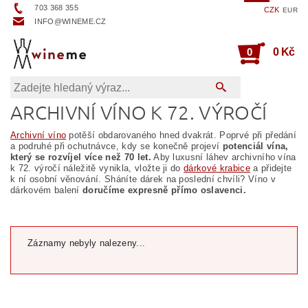
703 368 355
CZK
EUR
INFO@WINEME.CZ
0
0 Kč
ARCHIVNÍ VÍNO K 72. VÝROČÍ
Archivní víno
potěší obdarovaného hned dvakrát. Poprvé při předání
a podruhé při ochutnávce, kdy se konečně projeví
potenciál vína,
který se rozvíjel více než 70 let.
Aby luxusní láhev archivního vína
k 72. výročí náležitě vynikla, vložte ji do
dárkové krabice
a přidejte
k ní osobní věnování. Sháníte dárek na poslední chvíli? Víno v
dárkovém balení
doručíme expresně přímo oslavenci.
Záznamy nebyly nalezeny...