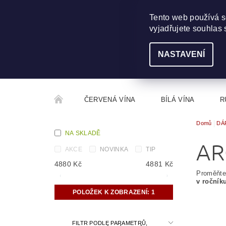
703 368 355
INFO@WINEME.CZ
Tento web používá s
vyjadřujete souhlas 
NASTAVENÍ
ČERVENÁ VÍNA
BÍLÁ VÍNA
R
Domů
DÁ
ROČNÍKOVÝ ALKOHOL
ROZCESTNÍK VÍN
NA SKLADĚ
AR
AKCE
NOVINKA
TIP
4880
Kč
4881
Kč
Proměňte 
v ročník
POLOŽEK K ZOBRAZENÍ:
1
FILTR PODLE PARAMETRŮ,