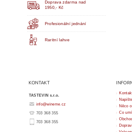
Doprava zdarma nad
1950,- Kč
Profesionální jednání
Raritní lahve
KONTAKT
INFOR
Kontak
TASTEVIN s.r.o.
Napišt
info
@
wineme.cz
Něco o
Co um
703 368 355
Obchod
703 368 355
Doprav
Vrácen