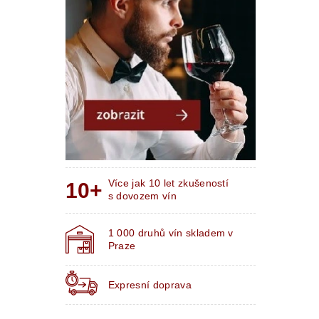
Více jak 10 let zkušeností
s dovozem vín
1 000 druhů vín skladem v
Praze
Expresní doprava