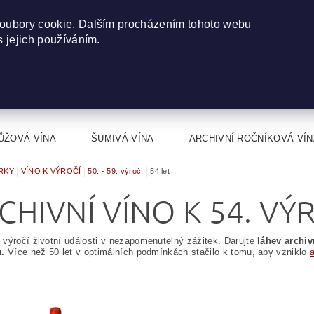
oubory cookie. Dalším procházením tohoto webu
s jejich používáním.
ŮŽOVÁ VÍNA
ŠUMIVÁ VÍNA
ARCHIVNÍ ROČNÍKOVÁ VÍN
RKY
VÍNO K VÝROČÍ
50. - 59. výročí
54 let
CHIVNÍ VÍNO K 54. VÝ
výročí životní události v nezapomenutelný zážitek. Darujte
láhev archiv
u.
Více než 50 let v optimálních podmínkách stačilo k tomu, aby vzniklo