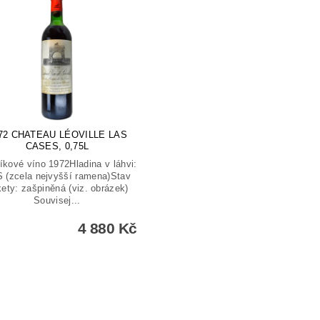
72 CHATEAU LÉOVILLE LAS
CASES, 0,75L
íkové víno 1972Hladina v láhvi:
 (zcela nejvyšší ramena)Stav
kety: zašpiněná (viz. obrázek)
Souvisej...
4 880 Kč