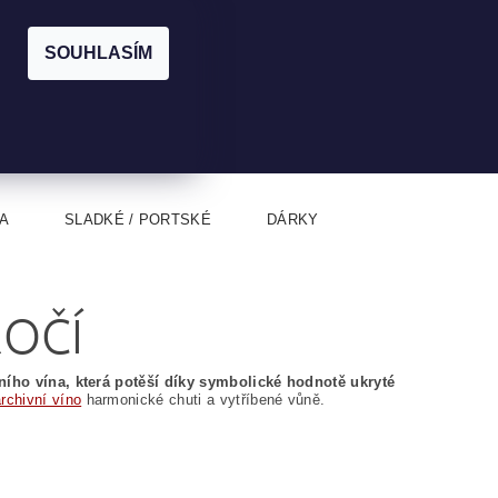
|
CZK
PŘIHLÁŠENÍ
REGISTRACE
EUR
SOUHLASÍM
0
0 Kč
A
SLADKÉ / PORTSKÉ
DÁRKY
ROČÍ
ního vína, která potěší díky symbolické hodnotě ukryté
archivní víno
harmonické chuti a vytříbené vůně.