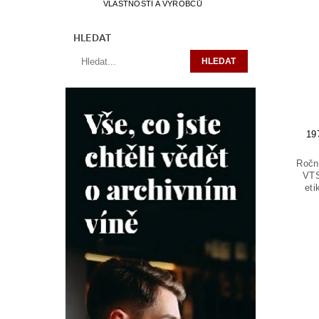
VLASTNOSTÍ A VÝROBCŮ
HLEDAT
19
Ročn
VTS
eti