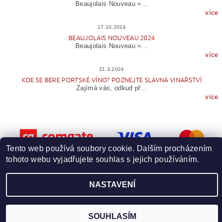
Beaujolais Nouveau =...
více
17.10.2024
BEAUJOLAIS NOUVEAU 2024
Beaujolais Nouveau =...
více
21.3.2024
KDE SE BERE PORTSKÉ VÍNO? POZNEJTE SLAVNÁ VINAŘSTVÍ
Zajímá vás, odkud př...
více
Tento web používá soubory cookie. Dalším procházením
tohoto webu vyjadřujete souhlas s jejich používáním.
Upravit nastavení cookies
2026 © Wineme.cz, všechna práva vyhrazena
NASTAVENÍ
Vytvořil Shoptet
SOUHLASÍM