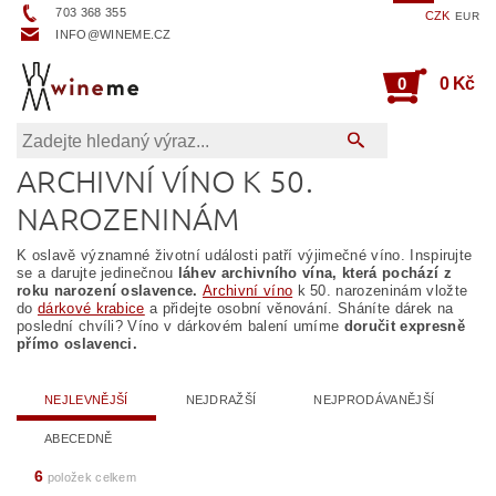
703 368 355
CZK
EUR
INFO@WINEME.CZ
0
0 Kč
ARCHIVNÍ VÍNO K 50.
NAROZENINÁM
K oslavě významné životní události patří výjimečné víno. Inspirujte
se a darujte jedinečnou
láhev archivního vína, která pochází z
roku narození oslavence.
Archivní víno
k 50. narozeninám vložte
do
dárkové krabice
a přidejte osobní věnování. Sháníte dárek na
poslední chvíli? Víno v dárkovém balení umíme
doručit expresně
přímo oslavenci.
NEJLEVNĚJŠÍ
NEJDRAŽŠÍ
NEJPRODÁVANĚJŠÍ
ABECEDNĚ
6
položek celkem