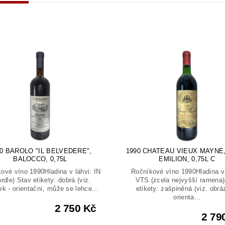
0 BAROLO "IL BELVEDERE",
1990 CHATEAU VIEUX MAYNE,
BALOCCO, 0,75L
EMILION, 0,75L C
ové víno 1990Hladina v láhvi: IN
Ročníkové víno 1990Hladina v 
hrdle) Stav etikety: dobrá (viz.
VTS (zcela nejvyšší ramena
ek - orientační, může se lehce...
etikety: zašpiněná (viz. obrá
orienta...
2 750 Kč
2 79