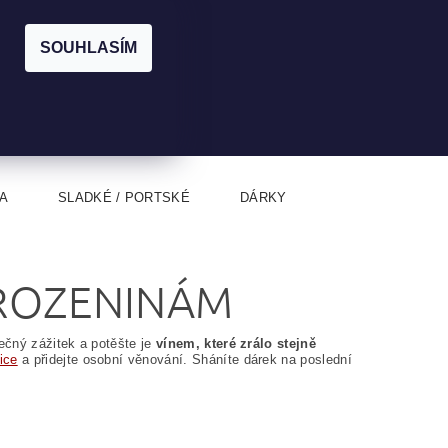
|
CZK
PŘIHLÁŠENÍ
REGISTRACE
EUR
SOUHLASÍM
0
0 Kč
A
SLADKÉ / PORTSKÉ
DÁRKY
AROZENINÁM
ečný zážitek a potěšte je
vínem, které zrálo stejně
ice
a přidejte osobní věnování. Sháníte dárek na poslední