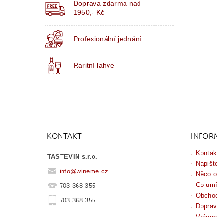
Doprava zdarma nad
1950,- Kč
Profesionální jednání
Raritní lahve
KONTAKT
INFOR
Kontak
TASTEVIN s.r.o.
Napišt
info
@
wineme.cz
Něco o
Co um
703 368 355
Obchod
703 368 355
Doprav
Vrácen