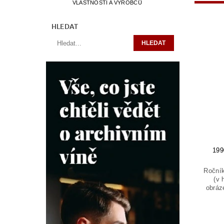
VLASTNOSTÍ A VÝROBCŮ
HLEDAT
199
Ročník
(v 
obráz