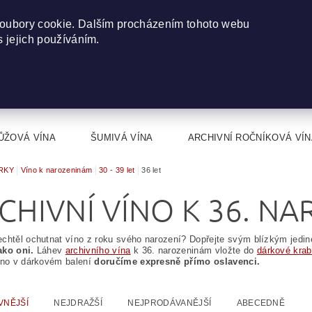
oubory cookie. Dalším procházením tohoto webu
s jejich používáním.
ŮŽOVÁ VÍNA
ŠUMIVÁ VÍNA
ARCHIVNÍ ROČNÍKOVÁ VÍN
RKY
Víno k narozeninám
30 - 39 let
36 let
CHIVNÍ VÍNO K 36. N
chtěl ochutnat víno z roku svého narození? Dopřejte svým blízkým jedin
ako oni.
Láhev
archivního vína
k 36. narozeninám vložte do
dárkové krab
íno v dárkovém balení
doručíme expresně přímo oslavenci.
VNĚJŠÍ
NEJDRAŽŠÍ
NEJPRODÁVANĚJŠÍ
ABECEDNĚ