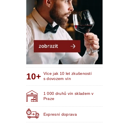
Více jak 10 let zkušeností
s dovozem vín
1 000 druhů vín skladem v
Praze
Expresní doprava