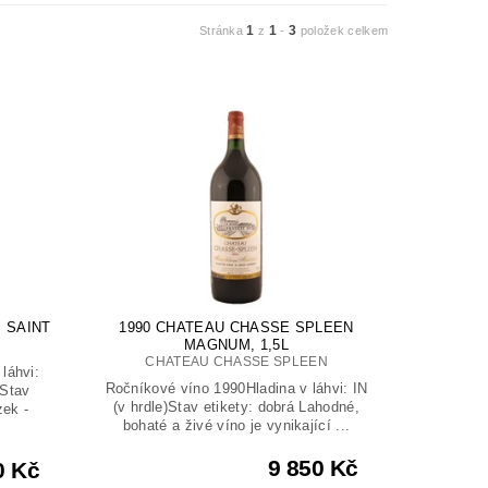
1
1
3
Stránka
z
-
položek celkem
 SAINT
1990 CHATEAU CHASSE SPLEEN
MAGNUM, 1,5L
CHATEAU CHASSE SPLEEN
láhvi:
Ročníkové víno 1990Hladina v láhvi: IN
)Stav
(v hrdle)Stav etikety: dobrá Lahodné,
zek -
bohaté a živé víno je vynikající ...
9 850 Kč
0 Kč