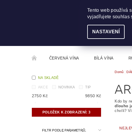
703 368 355
INFO@WINEME.CZ
Tento web používá s
vyjadřujete souhlas 
NASTAVENÍ
ČERVENÁ VÍNA
BÍLÁ VÍNA
R
Domů
DÁ
ROČNÍKOVÝ ALKOHOL
ROZCESTNÍK VÍN
NA SKLADĚ
AR
AKCE
NOVINKA
TIP
2750
Kč
9850
Kč
Kdo by ne
dlouho j
chvíli? V
POLOŽEK K ZOBRAZENÍ:
3
NEJLE
FILTR PODLE PARAMETRŮ,