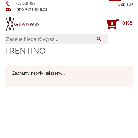
703 368 355
CZK
EUR
INFO@WINEME.CZ
0
0 Kč
TRENTINO
Záznamy nebyly nalezeny...