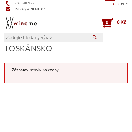
703 368 355
CZK
EUR
INFO@WINEME.CZ
0
0 Kč
TOSKÁNSKO
Záznamy nebyly nalezeny...