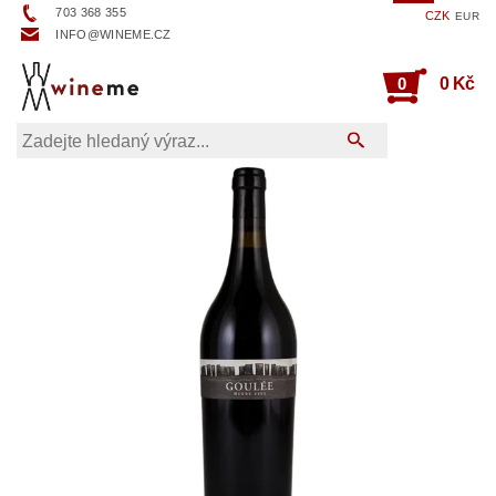
703 368 355
CZK
EUR
INFO@WINEME.CZ
0
0 Kč