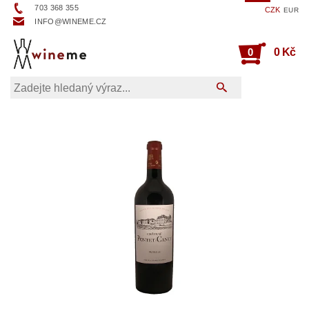
703 368 355
CZK
EUR
INFO@WINEME.CZ
0
0 Kč