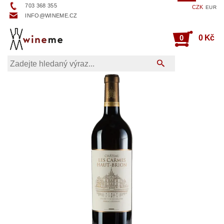
703 368 355
CZK
EUR
INFO@WINEME.CZ
0
0 Kč