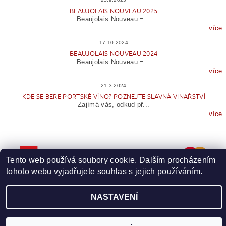
BEAUJOLAIS NOUVEAU 2025
Beaujolais Nouveau =...
více
17.10.2024
BEAUJOLAIS NOUVEAU 2024
Beaujolais Nouveau =...
více
21.3.2024
KDE SE BERE PORTSKÉ VÍNO? POZNEJTE SLAVNÁ VINAŘSTVÍ
Zajímá vás, odkud př...
více
Tento web používá soubory cookie. Dalším procházením
tohoto webu vyjadřujete souhlas s jejich používáním.
NASTAVENÍ
Upravit nastavení cookies
2026 © Wineme.cz, všechna práva vyhrazena
Vytvořil Shoptet