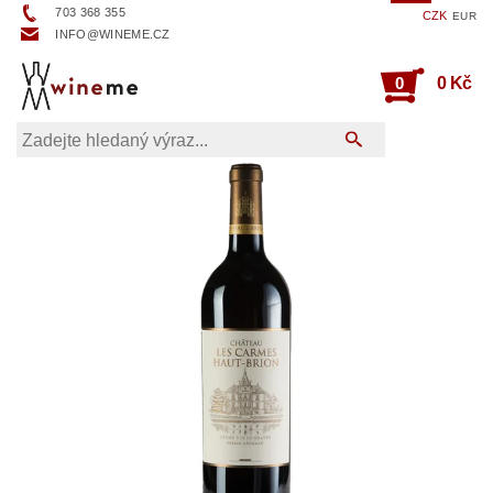
703 368 355
CZK
EUR
INFO@WINEME.CZ
0
0 Kč