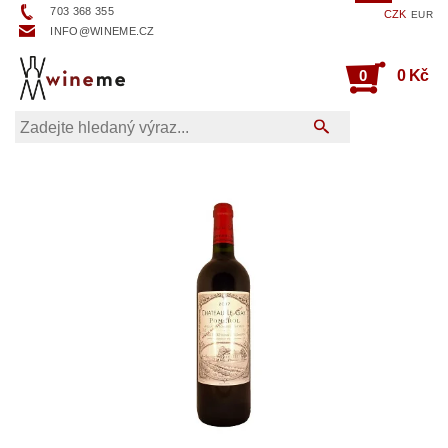
703 368 355
CZK
EUR
INFO@WINEME.CZ
0
0 Kč