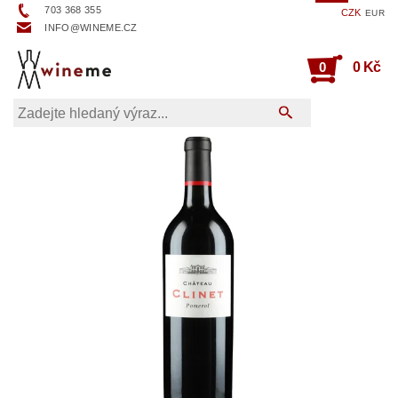
703 368 355
CZK
EUR
INFO@WINEME.CZ
0
0 Kč