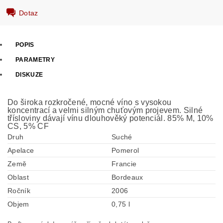
Dotaz
POPIS
PARAMETRY
DISKUZE
Do široka rozkročené, mocné víno s vysokou
koncentrací a velmi silným chuťovým projevem. Silné
třísloviny dávají vínu dlouhověký potenciál. 85% M, 10%
CS, 5% CF
Druh
Suché
Apelace
Pomerol
Země
Francie
Oblast
Bordeaux
Ročník
2006
Objem
0,75 l