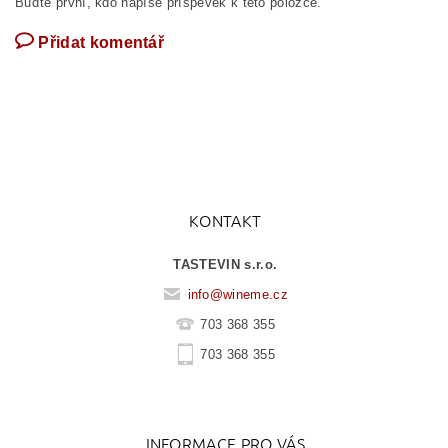
Buďte první, kdo napíše příspěvek k této položce.
Přidat komentář
KONTAKT
TASTEVIN s.r.o.
info
@
wineme.cz
703 368 355
703 368 355
INFORMACE PRO VÁS