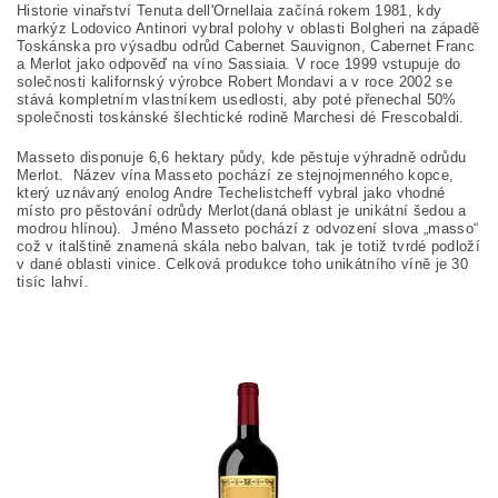
Historie vinařství Tenuta dell'Ornellaia začíná rokem 1981, kdy
markýz Lodovico Antinori vybral polohy v oblasti Bolgheri na západě
Toskánska pro výsadbu odrůd Cabernet Sauvignon, Cabernet Franc
a Merlot jako odpověď na víno Sassiaia. V roce 1999 vstupuje do
solečnosti kalifornský výrobce Robert Mondavi a v roce 2002 se
stává kompletním vlastníkem usedlosti, aby poté přenechal 50%
společnosti toskánské šlechtické rodině Marchesi dé Frescobaldi.
Masseto disponuje 6,6 hektary půdy, kde pěstuje výhradně odrůdu
Merlot. Název vína Masseto pochází ze stejnojmenného kopce,
který uznávaný enolog Andre Techelistcheff vybral jako vhodné
místo pro pěstování odrůdy Merlot(daná oblast je unikátní šedou a
modrou hlínou). Jméno Masseto pochází z odvození slova „masso“
což v italštině znamená skála nebo balvan, tak je totiž tvrdé podloží
v dané oblasti vinice. Celková produkce toho unikátního víně je 30
tisíc lahví.