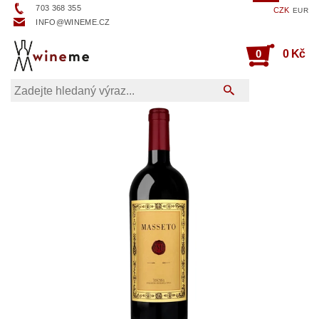
703 368 355
CZK
EUR
INFO@WINEME.CZ
0
0 Kč