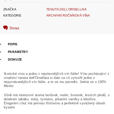
ZNAČKA
TENUTA DELL'ORNELLAIA
KATEGORIE
ARCHIVNÍ ROČNÍKOVÁ VÍNA
Dotaz
POPIS
PARAMETRY
DISKUZE
Ikonické víno a jedno z nejslavnějších vín Itálie! Víno pocházející z
vinařství tenuta dell'Ornellaia si dalo za cíl vytvořit jedno z
nejuznávanějších vín Itálie, a to se mu povedlo. Jedná se o 100%
Merlot.
Vůně má intenzivní aroma borůvek, malin, švestek, lesních plodů, s
dotekem tabáku, máty, tymiánu, pikantní vanilky a lékořice.
Elegantní chuť má jemnou tříslovinu a perfektně vyvážený obsah
kyselin.