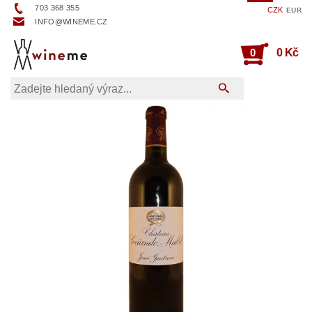
703 368 355
CZK
EUR
INFO@WINEME.CZ
0
0 Kč