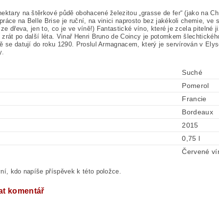
ektary na štěrkové půdě obohacené železitou „grasse de fer“ (jako na Ch.
ráce na Belle Brise je ruční, na vinici naprosto bez jakékoli chemie, ve s
y ze dřeva, jen to, co je ve víně!) Fantastické víno, které je zcela piteln
zrát po další léta. Vinař Henri Bruno de Coincy je potomkem šlechtickéh
ě se datují do roku 1290. Proslul Armagnacem, který je servírován v Ely
y.
Suché
Pomerol
Francie
Bordeaux
2015
0,75 l
Červené ví
ní, kdo napíše příspěvek k této položce.
at komentář