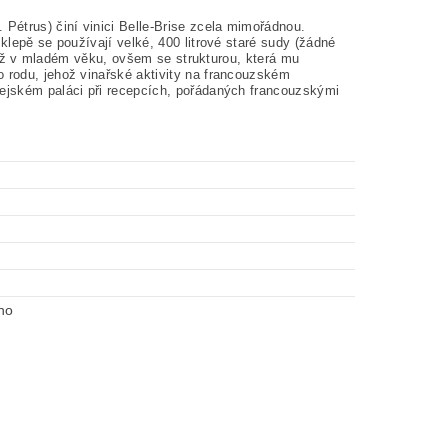
 Pétrus) činí vinici Belle-Brise zcela mimořádnou.
klepě se používají velké, 400 litrové staré sudy (žádné
é již v mladém věku, ovšem se strukturou, která mu
o rodu, jehož vinařské aktivity na francouzském
sejském paláci při recepcích, pořádaných francouzskými
no