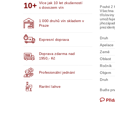
Více jak 10 let zkušeností
Pouhé 2 h
s dovozem vín
Všechna p
tříslovin
umožňuje 
1 000 druhů vín skladem v
jihozápad
Praze
prezident
Druh
Expresní doprava
Apelace
Země
Doprava zdarma nad
1950,- Kč
Oblast
Ročník
Profesionální jednání
Objem
Druh
Raritní lahve
Buďte prv
Přid