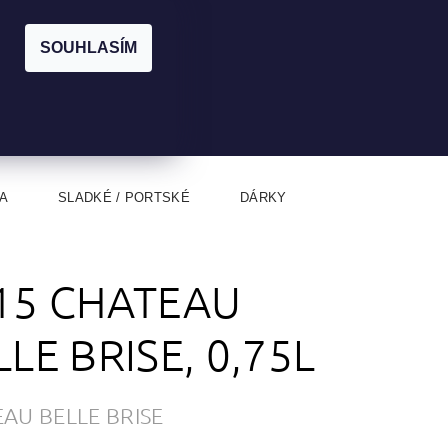
|
CZK
PŘIHLÁŠENÍ
REGISTRACE
EUR
SOUHLASÍM
0
0 Kč
A
SLADKÉ / PORTSKÉ
DÁRKY
15 CHATEAU
LLE BRISE, 0,75L
AU BELLE BRISE