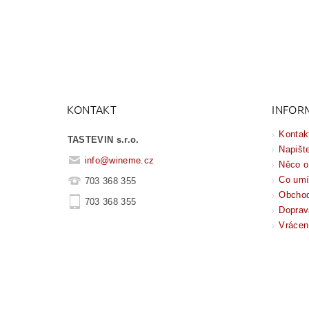
KONTAKT
INFOR
Kontak
TASTEVIN s.r.o.
Napišt
info
@
wineme.cz
Něco o
Co um
703 368 355
Obchod
703 368 355
Doprav
Vrácen