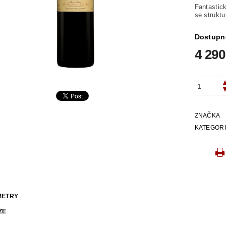
Fantastick
se struktu
Dostupn
4 290
ZNAČKA
KATEGOR
METRY
ZE