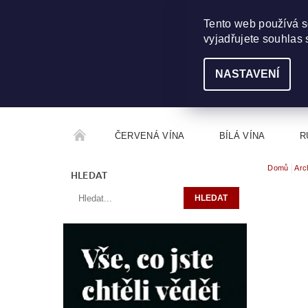
703 368 355
INFO@WINEME.CZ
Tento web používá s
vyjadřujete souhlas 
NASTAVENÍ
ČERVENÁ VÍNA
BÍLÁ VÍNA
R
Domů
Arc
ROČNÍKOVÝ ALKOHOL
ROZCESTNÍK VÍN
HLEDAT